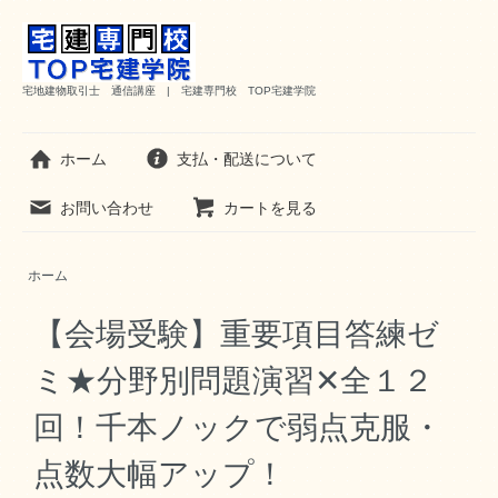
宅地建物取引士 通信講座 | 宅建専門校 TOP宅建学院
ホーム
支払・配送について
お問い合わせ
カートを見る
ホーム
【会場受験】重要項目答練ゼ
ミ★分野別問題演習✕全１２
回！千本ノックで弱点克服・
点数大幅アップ！