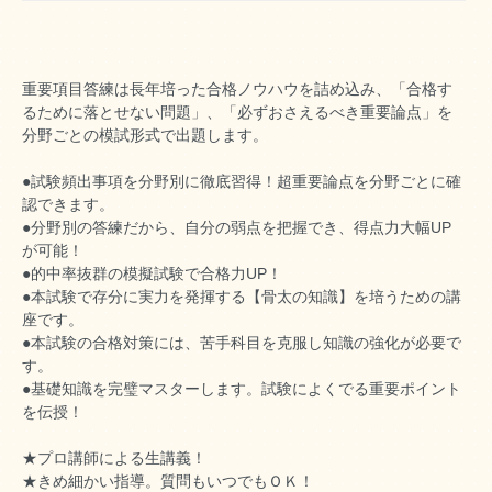
重要項目答練は長年培った合格ノウハウを詰め込み、「合格す
るために落とせない問題」、「必ずおさえるべき重要論点」を
分野ごとの模試形式で出題します。
●試験頻出事項を分野別に徹底習得！超重要論点を分野ごとに確
認できます。
●分野別の答練だから、自分の弱点を把握でき、得点力大幅UP
が可能！
●的中率抜群の模擬試験で合格力UP！
●本試験で存分に実力を発揮する【骨太の知識】を培うための講
座です。
●本試験の合格対策には、苦手科目を克服し知識の強化が必要で
す。
●基礎知識を完璧マスターします。試験によくでる重要ポイント
を伝授！
★プロ講師による生講義！
★きめ細かい指導。質問もいつでもＯＫ！