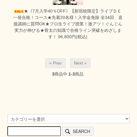
★《7月入学40％OFF》【新宿校限定】ライブＤＥ
一発合格！コース★先着20名様！入学金免除
全34回 直
接講師に質問OK★プロ生ライブ授業！激アツ！ぐんぐん
実力が伸びる★骨太の知識で合格ライン突破をめざしま
す！ 96,800円(税込)
« Prev
Next »
3
商品中
1-3
商品
SEARCH