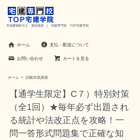
宅地建物取引士 通信講座 | 宅建専門校 TOP宅建学院
ホーム
支払・配送について
お問い合わせ
カートを見る
ホーム
>
試験対策講座
【通学生限定】C７）特別対策
（全1回）★毎年必ず出題され
る統計や法改正点を攻略！一
問一答形式問題集で正確な知