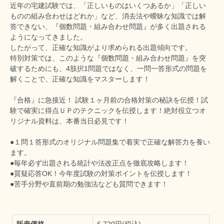
近年の宅建試験では、「正しいものはいくつあるか」「正しい
ものの組み合わせはどれか」など、消去法や曖昧な知識では解
答できない、『個数問題・組み合わせ問題』が多く出題される
ようになってきました。
したがって、正確な知識がより求められる出題傾向です。
特別対策では、このような『個数問題・組み合わせ問題』を突
破するためにも、4肢択1問題ではなく、一問一答形式の問題を
解くことで、正確な知識をマスターします！
『合格』に急接近！ 試験１ヶ月前の合格対策の秘訣を伝授！試
験で確実に得点ＵＰのテクニックを伝授します！絶対役立つオ
リジナル資料は、本番当日必見です！
●１問１答形式のオリジナル問題集で着実で正確な解答力を養い
ます。
●毎年必ず出題される統計や法改正点を徹底攻略します！
●質疑応答OK！今年度試験の対策ポイントを伝授します！
●苦手分野や直前期の勉強法なども質問できます！