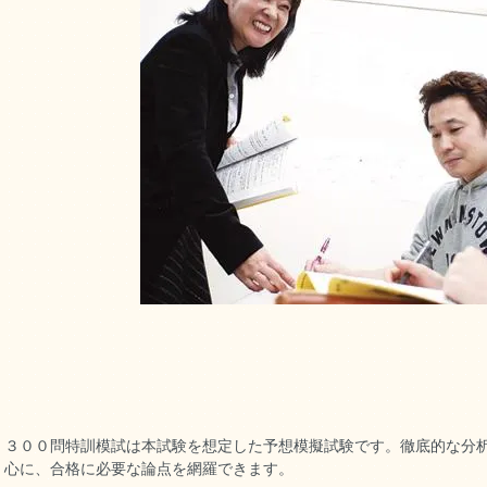
３００問特訓模試は本試験を想定した予想模擬試験です。徹底的な分
心に、合格に必要な論点を網羅できます。