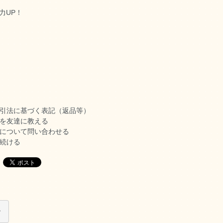
力UP！
引法に基づく表記（返品等）
を友達に教える
について問い合わせる
続ける