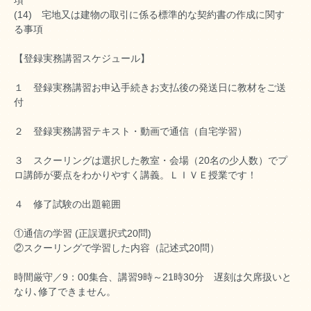
項
(14) 宅地又は建物の取引に係る標準的な契約書の作成に関す
る事項
【登録実務講習スケジュール】
１ 登録実務講習お申込手続きお支払後の発送日に教材をご送
付
２ 登録実務講習テキスト・動画で通信（自宅学習）
３ スクーリングは選択した教室・会場（20名の少人数）でプ
ロ講師が要点をわかりやすく講義。ＬＩＶＥ授業です！
４ 修了試験の出題範囲
①通信の学習 (正誤選択式20問)
②スクーリングで学習した内容（記述式20問）
時間厳守／9：00集合、講習9時～21時30分 遅刻は欠席扱いと
なり､修了できません。