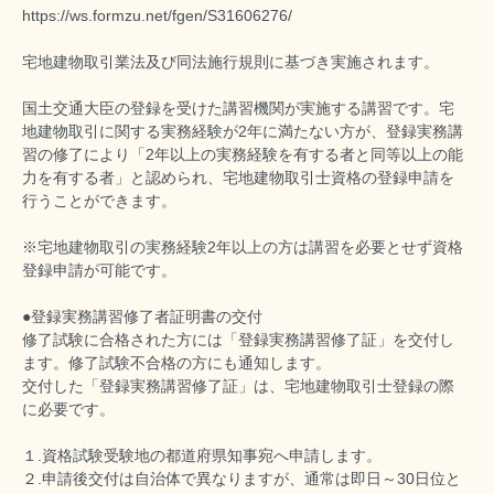
https://ws.formzu.net/fgen/S31606276/
宅地建物取引業法及び同法施行規則に基づき実施されます。
国土交通大臣の登録を受けた講習機関が実施する講習です。宅
地建物取引に関する実務経験が2年に満たない方が、登録実務講
習の修了により「2年以上の実務経験を有する者と同等以上の能
力を有する者」と認められ、宅地建物取引士資格の登録申請を
行うことができます。
※宅地建物取引の実務経験2年以上の方は講習を必要とせず資格
登録申請が可能です。
●登録実務講習修了者証明書の交付
修了試験に合格された方には「登録実務講習修了証」を交付し
ます。修了試験不合格の方にも通知します。
交付した「登録実務講習修了証」は、宅地建物取引士登録の際
に必要です。
１.資格試験受験地の都道府県知事宛へ申請します。
２.申請後交付は自治体で異なりますが、通常は即日～30日位と