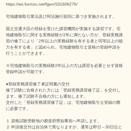
https://ws.formzu.net/fgen/S31606276/
宅地建物取引業法及び同法施行規則に基づき実施されます。
国土交通大臣の登録を受けた講習機関が実施する講習です。宅
地建物取引に関する実務経験が2年に満たない方が、登録実務講
習の修了により「2年以上の実務経験を有する者と同等以上の能
力を有する者」と認められ、宅地建物取引士資格の登録申請を
行うことができます。
※宅地建物取引の実務経験2年以上の方は講習を必要とせず資格
登録申請が可能です。
●登録実務講習修了者証明書の交付
修了試験に合格された方には「登録実務講習修了証」を交付し
ます。修了試験不合格の方にも通知します。
交付した「登録実務講習修了証」は、宅地建物取引士登録の際
に必要です。
１.資格試験受験地の都道府県知事宛へ申請します。
２.申請後交付は自治体で異なりますが、通常は即日～30日位と