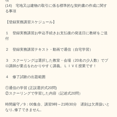
項
(14) 宅地又は建物の取引に係る標準的な契約書の作成に関す
る事項
【登録実務講習スケジュール】
１ 登録実務講習お申込手続きお支払後の発送日に教材をご送
付
２ 登録実務講習テキスト・動画で通信（自宅学習）
３ スクーリングは選択した教室・会場（20名の少人数）でプ
ロ講師が要点をわかりやすく講義。ＬＩＶＥ授業です！
４ 修了試験の出題範囲
①通信の学習 (正誤選択式20問)
②スクーリングで学習した内容（記述式20問）
時間厳守／9：00集合、講習9時～21時30分 遅刻は欠席扱いと
なり､修了できません。