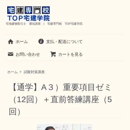
宅地建物取引士 通信講座 | 宅建専門校 TOP宅建学院
ホーム
支払・配送について
お問い合わせ
カートを見る
ホーム
>
試験対策講座
【通学】A３）重要項目ゼミ
（12回）＋直前答練講座（5
回）