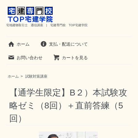
宅地建物取引士 通信講座 | 宅建専門校 TOP宅建学院
ホーム
支払・配送について
お問い合わせ
カートを見る
ホーム
>
試験対策講座
【通学生限定】B２）本試験攻
略ゼミ（8回）＋直前答練（5
回）